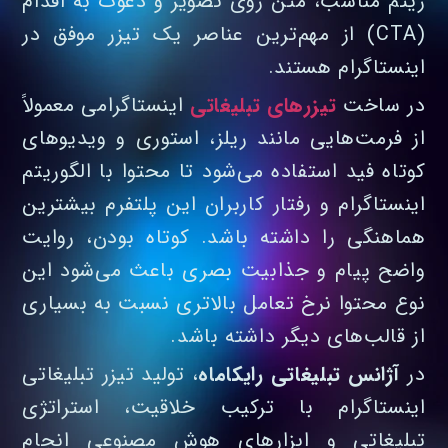
ریتم مناسب، متن روی تصویر و دعوت به اقدام
(CTA) از مهم‌ترین عناصر یک تیزر موفق در
اینستاگرام هستند.
در ساخت
تیزرهای تبلیغاتی
اینستاگرامی معمولاً
از فرمت‌هایی مانند ریلز، استوری و ویدیوهای
کوتاه فید استفاده می‌شود تا محتوا با الگوریتم
اینستاگرام و رفتار کاربران این پلتفرم بیشترین
هماهنگی را داشته باشد. کوتاه بودن، روایت
واضح پیام و جذابیت بصری باعث می‌شود این
نوع محتوا نرخ تعامل بالاتری نسبت به بسیاری
از قالب‌های دیگر داشته باشد.
در
آژانس تبلیغاتی رایکاماه
، تولید تیزر تبلیغاتی
اینستاگرام با ترکیب خلاقیت، استراتژی
تبلیغاتی و ابزارهای هوش مصنوعی انجام