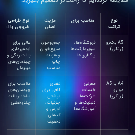
مقایسه کرده‌ایم تا راحت‌تر تصمیم بگیرید:
نوع
مناسب برای
مزیت
نوع طراحی و
تراکت
اصلی
خروجی با AI
A5 یک‌رو
فروشگاه‌ها،
جمع‌وجور،
عالی برای
(رنگی)
سوپرمارکت‌ها
سریع‌خوان
ایده‌پردازی
و گالری‌ها
و هزینه
پالت رنگی و
چاپ
چیدمان‌های
مناسب
مینیمال
A4 یا A5
معرفی
فضای
مناسب برای
دو رو
خدمات
کافی برای
چیدمان‌های
(رنگی)
شرکت‌ها،
نوشتن
ساختاریافته و
کلینیک‌ها و
جزئیات،
چندبخشی
آموزشگاه‌ها
آدرس و
کدهای
تخفیف