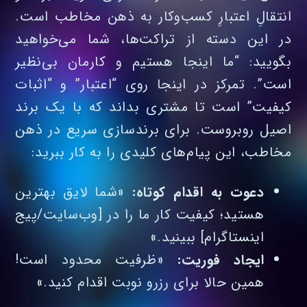
انتقالِ اعتبارِ کسب‌وکار به ذهن مخاطب است.
در این دسته از تراکت‌ها، شما می‌خواهید
بگویید: “ما اینجا هستیم و کارمان بی‌نظیر
است”. تمرکز در اینجا روی “اعتبار” و “اثبات
کیفیت” است تا مشتری بداند که با یک برند
اصیل روبروست. برای برندسازی سریع در ذهن
مخاطب، این پیام‌های کلیدی را به کار ببرید:
دعوت به اقدام کوتاه:
«شما لایق بهترین
هستید؛ کیفیت کار ما را در [وب‌سایت/پیج
اینستاگرام] ببینید.»
ایجاد فوریت:
«ظرفیت محدود است!
همین حالا برای رزرو نوبت اقدام کنید.»