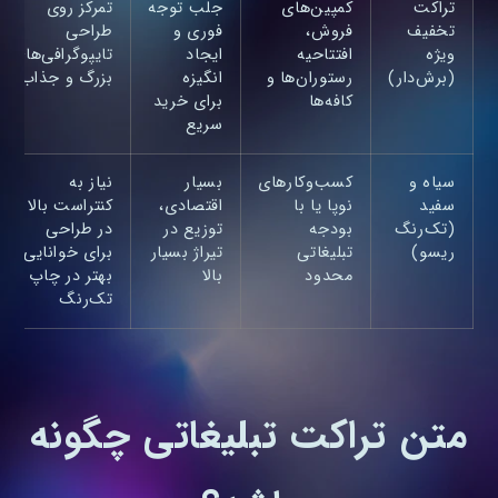
تراکت
کمپین‌های
جلب توجه
تمرکز روی
تخفیف
فروش،
فوری و
طراحی
ویژه
افتتاحیه
ایجاد
تایپوگرافی‌های
(برش‌دار)
رستوران‌ها و
انگیزه
بزرگ و جذاب
کافه‌ها
برای خرید
سریع
سیاه و
کسب‌وکارهای
بسیار
نیاز به
سفید
نوپا یا با
اقتصادی،
کنتراست بالا
(تک‌رنگ
بودجه
توزیع در
در طراحی
ریسو)
تبلیغاتی
تیراژ بسیار
برای خوانایی
محدود
بالا
بهتر در چاپ
تک‌رنگ
متن تراکت تبلیغاتی چگونه