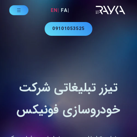
|EN
|FA
09101053525
تیزر تبلیغاتی شرکت
خودروسازی فونیکس