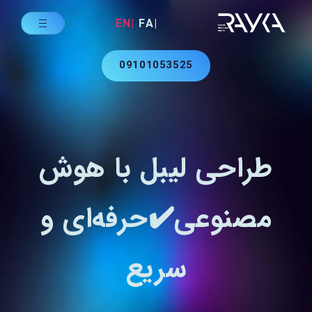
|EN
|FA
09101053525
طراحی لیبل با هوش
مصنوعی✔️حرفه‌ای و
سریع